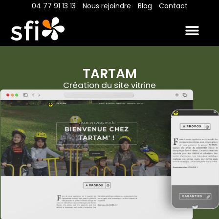
04 77 91 13 13
Nous rejoindre
Blog
Contact
Nos métier
Nos réalis
Nous décou
Nos resso
TARTAM
Création du site vitrine