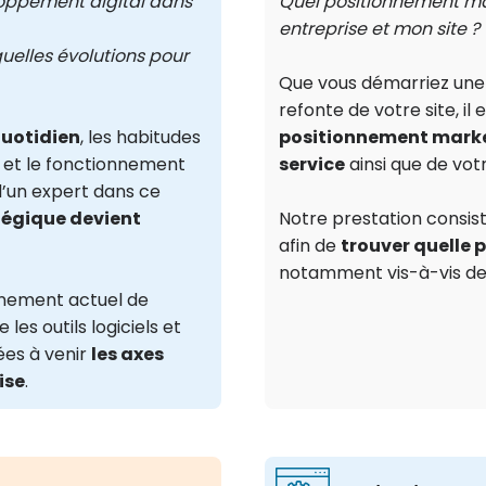
loppement digital dans
Quel positionnement ma
entreprise et mon site ?
elles évolutions pour
Que vous démarriez une a
refonte de votre site, il
quotidien
, les habitudes
positionnement market
 et le fonctionnement
service
ainsi que de votr
d’un expert dans ce
tégique devient
Notre prestation consis
afin de
trouver quelle 
notamment vis-à-vis de
nnement actuel de
 les outils logiciels et
ées à venir
les axes
ise
.