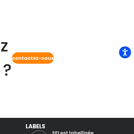
z
contactez-nous
 ?
LABELS
SFI est labellisée