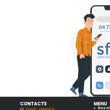
CONTACTS
MENU
Nos m
Email : sfi@sfi.fr