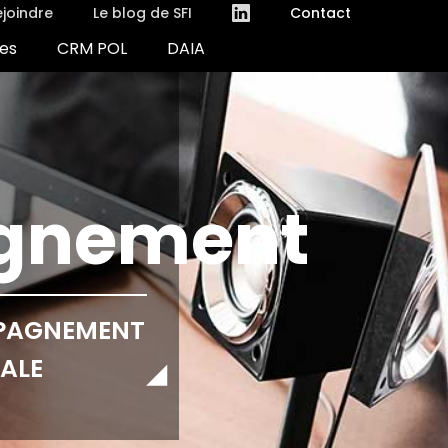
joindre
Le blog de SFI
Contact
es
CRM POL
DAIA
(nouvelle fenêtre)
(nouvelle fenêtre)
gnement
MPAGNEMENT
ALE