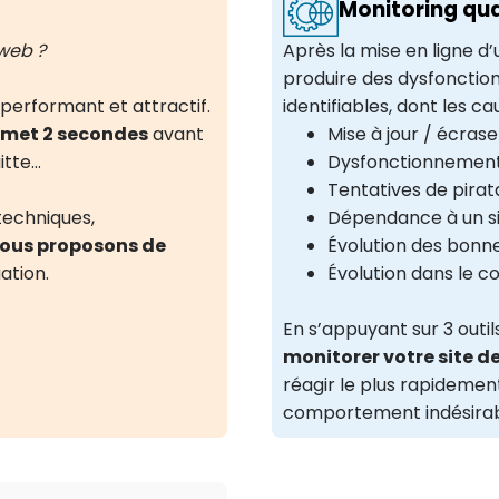
Monitoring qua
web ?
Après la mise en ligne d’u
produire des dysfonction
e performant et attractif.
identifiables, dont les 
 met 2 secondes
avant
Mise à jour / écra
uitte…
Dysfonctionnement
Tentatives de pirat
techniques,
Dépendance à un sit
ous proposons de
Évolution des bonne
ation.
Évolution dans le c
En s’appuyant sur 3 outi
monitorer votre site d
réagir le plus rapidemen
comportement indésirab