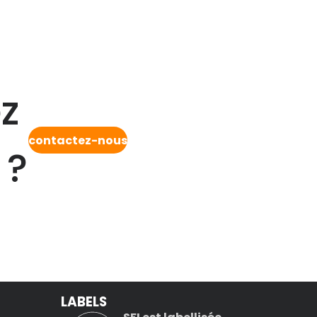
z
contactez-nous
 ?
LABELS