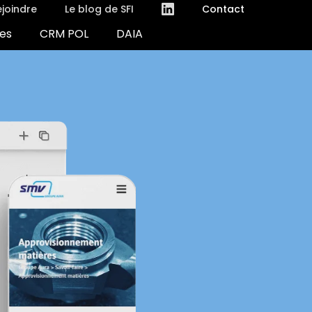
joindre
Le blog de SFI
Contact
es
CRM POL
DAIA
(nouvelle fenêtre)
(nouvelle fenêtre)