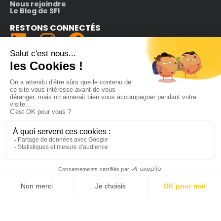
Nous rejoindre
Le Blog de SFI
RESTONS CONNECTÉS
(nouvelle fenêtre)
(nouvelle fenêt
NEWSLETTER
s'inscrire
LABELS
SFI est labellisée
Numérique Responsable
Niveau 1