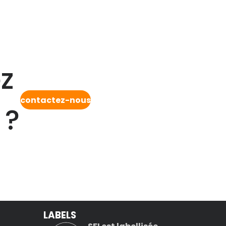
z
contactez-nous
 ?
LABELS