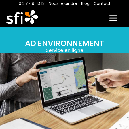
04 77 91 13 13
Nous rejoindre
Blog
Contact
Nos métier
Nos réalis
Nous décou
Nos resso
AD ENVIRONNEMENT
Service en ligne