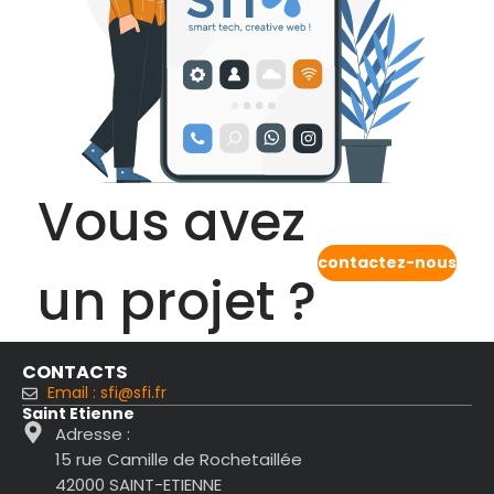
Vous avez
contactez-nous
un projet ?
CONTACTS
Email : sfi@sfi.fr
Saint Etienne
Adresse :
15 rue Camille de Rochetaillée
42000 SAINT-ETIENNE