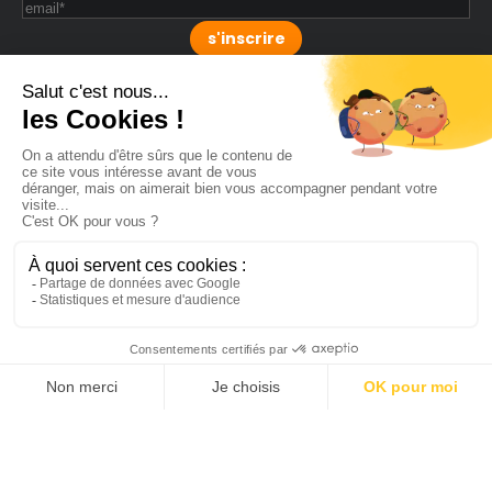
s'inscrire
LABELS
SFI est labellisée
Numérique Responsable
Niveau 1