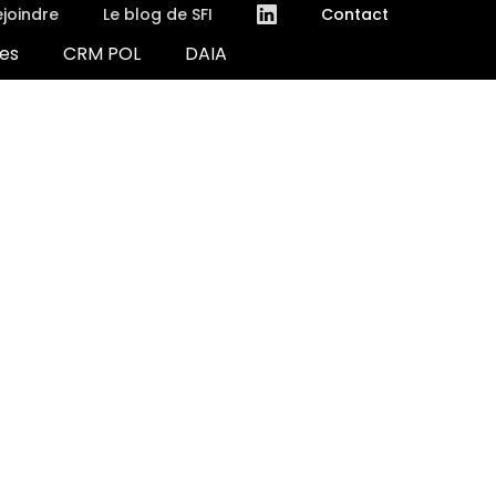
joindre
Le blog de SFI
Contact
es
CRM POL
DAIA
(nouvelle fenêtre)
(nouvelle fenêtre)