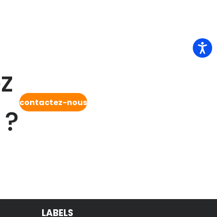
z
contactez-nous
 ?
LABELS